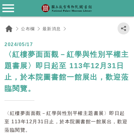
薦購圖書資料
Language
資料庫檢索
關於本館
館藏目錄
館際合作
常見問題
公布欄
圖書館沿革
館藏書目查詢
院藏圖書文獻類資料庫
薦購圖書資料
館際合作服務說明
最新消息
圖書館常見問題集
English
公布欄
最新消息
館藏特色
同仁研究報告
故宮典藏資料檢索系統
聯合目錄
研討會資源
日本語
〈紅樓夢面面觀－紅學與性別平權主題書展〉即日起至
2024/05/17
閱覽規定
故宮文物月刊、學術季刊資料庫
故宮網站
〈紅樓夢面面觀－紅學與性別平權主
113年12月31日止，於本院圖書館一館展出，歡迎蒞臨
題書展〉即日起至 113年12月31日
資料閱覽抄錄複製收費標準
電子資料庫
閱覽。
止，於本院圖書館一館展出，歡迎蒞
館舍配置
中、外文電子書
臨閱覽。
開放時間
西文電子期刊
交通位置
繁體中文電子期刊
〈紅樓夢面面觀－紅學與性別平權主題書展〉即日起
至 113年12月31日止，於本院圖書館一館展出，歡迎
蒞臨閱覽。