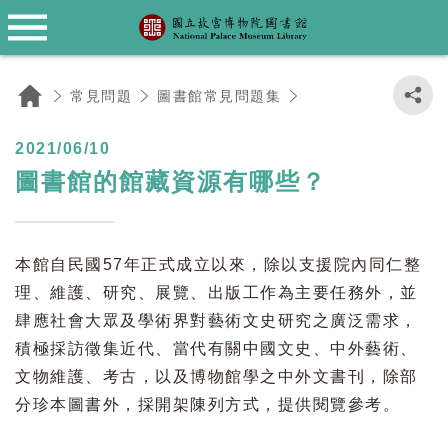
薦購圖書資料
Language
資料庫檢索
關於本館
館藏目錄
館際合作
常見問題
公布欄
圖書館沿革
館藏書目查詢
院藏圖書文獻類資料庫
薦購圖書資料
館際合作服務說明
最新消息
圖書館常見問題集
English
常見問題
圖書館常見問題集
館藏特色
同仁研究報告
故宮典藏資料檢索系統
聯合目錄
研討會資源
日本語
圖書館的館藏資源有哪些？
2021/06/10
閱覽規定
故宮文物月刊、學術季刊資料庫
故宮網站
圖書館的館藏資源有哪些？
資料閱覽抄錄複製收費標準
電子資料庫
館舍配置
中、外文電子書
本館自民國57年正式成立以來，除以支援院內同仁整
理、維護、研究、展覽、出版工作為主要任務外，並
開放時間
西文電子期刊
肆應社會大眾及學術界對藝術文史研究之廣泛需求，
積極採訪徵集近代、當代有關中國文史、中外藝術、
交通位置
繁體中文電子期刊
文物維護、考古，以及博物館學之中外文書刊，除部
分珍本圖書外，採開架陳列方式，提供閱覽參考。