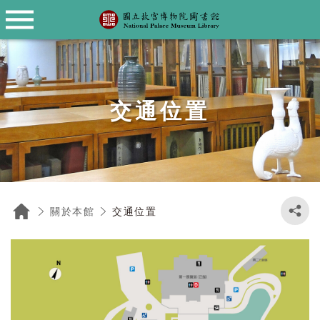
薦購圖書資料
Language
資料庫檢索
關於本館
館藏目錄
館際合作
常見問題
公布欄
圖書館沿革
館藏書目查詢
院藏圖書文獻類資料庫
薦購圖書資料
館際合作服務說明
最新消息
圖書館常見問題集
English
館藏特色
同仁研究報告
故宮典藏資料檢索系統
聯合目錄
研討會資源
日本語
交通位置
閱覽規定
故宮文物月刊、學術季刊資料庫
故宮網站
資料閱覽抄錄複製收費標準
電子資料庫
館舍配置
中、外文電子書
交通位置
關於本館
開放時間
西文電子期刊
交通位置
繁體中文電子期刊