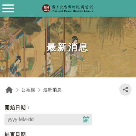
薦購圖書資料
Language
資料庫檢索
關於本館
館藏目錄
館際合作
常見問題
公布欄
圖書館沿革
館藏書目查詢
院藏圖書文獻類資料庫
薦購圖書資料
館際合作服務說明
最新消息
圖書館常見問題集
English
館藏特色
同仁研究報告
故宮典藏資料檢索系統
聯合目錄
研討會資源
日本語
最新消息
閱覽規定
故宮文物月刊、學術季刊資料庫
故宮網站
資料閱覽抄錄複製收費標準
電子資料庫
館舍配置
中、外文電子書
最新消息
公布欄
開放時間
西文電子期刊
開始日期：
交通位置
繁體中文電子期刊
結束日期