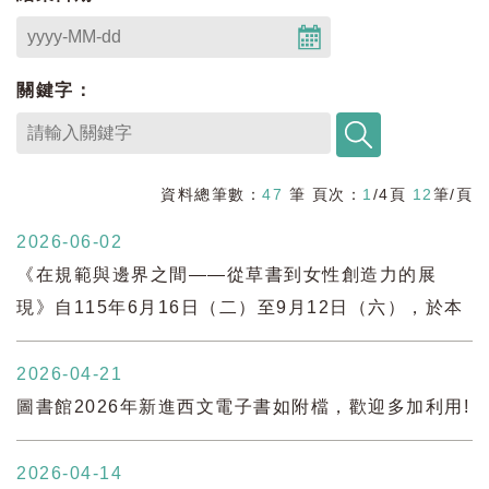
關鍵字：
資料總筆數：
47
筆 頁次：
1
/4頁
12
筆/頁
2026-06-02
《在規範與邊界之間——從草書到女性創造力的展
現》自115年6月16日（二）至9月12日（六），於本
院圖書館一館展出；自115年9月19日（六）至11月
22日（日）於臺北市立圖書館士林分館展出，歡迎蒞
2026-04-21
臨閱覽。
圖書館2026年新進西文電子書如附檔，歡迎多加利用!
2026-04-14