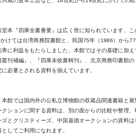
州風の皮革工芸など、18世紀から19世紀にかけての
藻堂本『四庫全書薈要』は広く世に知られています。こ
6）にかけては台湾商務院書館と、民国75年（1986）から
術界に利益をもたらしました。本館ではその基礎に加え
書叢刊補編』、『四庫未收書輯刊』、北京商務印書館の
究に必要とされる資料を揃えています。
、本館では国内外の公私立博物館の収蔵品関連書籍と展
ークションに関する資料は、別の面からの比較や整理、
ーズとクリスティーズ、中国嘉徳オークションの資料は
料としてご利用になれます。