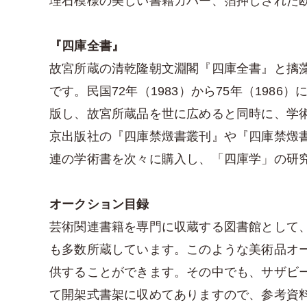
理石模様の美しい書籍カバー、箔押しされた欧
『四庫全書』
故宮所蔵の清乾隆朝文淵閣『四庫全書』と摛
です。民国72年（1983）から75年（198
版し、故宮所蔵品を世に広めると同時に、学
京出版社の『四庫禁燬書叢刊』や『四庫禁燬
連の学術書を次々に購入し、「四庫学」の研
オークション目録
芸術関連書籍を専門に収蔵する図書館として
も多数所蔵しています。このような美術品オ
供することができます。その中でも、サザビ
て開架式書架に収めてありますので、参考資