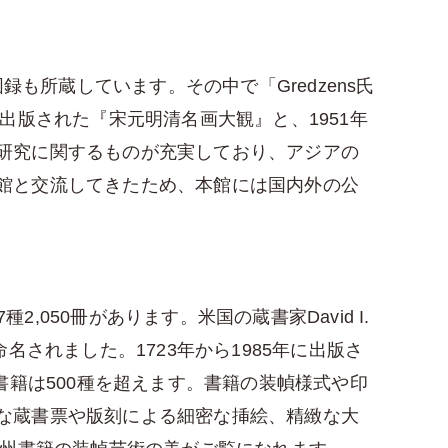
も所蔵しています。その中で「Gredzens氏
出版された『宋元明清名画大観』と、1951年
研究に関するものが充実しており、アジアの
館と交流してきたため、本館には国内外の公
,050冊があります。米国の蔵書家David I.
命名されました。1723年から1985年に出版さ
書籍は500種を超えます。書籍の装幀様式や印
な蔵書票や版刻による細密な挿絵、精緻な大