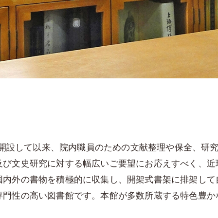
）に開設して以来、院内職員のための文献整理や保全、研
及び文史研究に対する幅広いご要望にお応えすべく、近
国内外の書物を積極的に収集し、開架式書架に排架して
専門性の高い図書館です。本館が多数所蔵する特色豊か