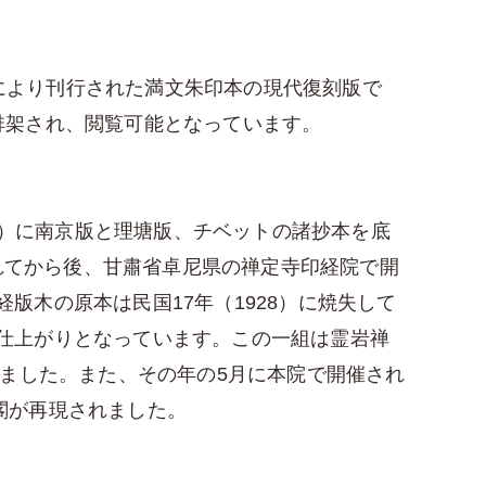
府により刊行された満文朱印本の現代復刻版で
排架され、閲覧可能となっています。
年）に南京版と理塘版、チベットの諸抄本を底
されてから後、甘肅省卓尼県の禅定寺印経院で開
木の原本は民国17年（1928）に焼失して
仕上がりとなっています。この一組は霊岩禅
れました。また、その年の5月に本院で開催され
閣が再現されました。