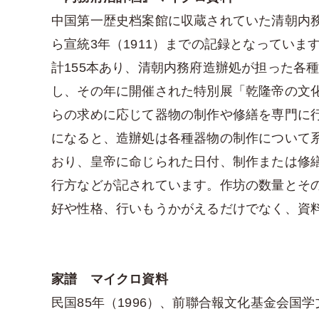
中国第一歴史档案館に収蔵されていた清朝内務
ら宣統3年（1911）までの記録となってい
計155本あり、清朝内務府造辦処が担った各
し、その年に開催された特別展「乾隆帝の文
らの求めに応じて器物の制作や修繕を専門に
になると、造辦処は各種器物の制作について
おり、皇帝に命じられた日付、制作または修
行方などが記されています。作坊の数量とそ
好や性格、行いもうかがえるだけでなく、資
家譜 マイクロ資料
民国85年（1996）、前聯合報文化基金会