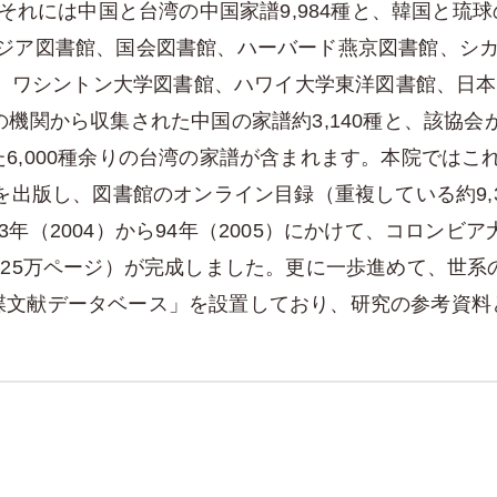
、それには中国と台湾の中国家譜9,984種と、韓国と琉
アジア図書館、国会図書館、ハーバード燕京図書館、シ
書館、ワシントン大学図書館、ハワイ大学東洋図書館、日
関から収集された中国の家譜約3,140種と、該協会が民国
6,000種余りの台湾の家譜が含まれます。本院ではこ
』を出版し、図書館のオンライン目録（重複している約9,
年（2004）から94年（2005）にかけて、コロン
約25万ページ）が完成しました。更に一歩進めて、世
牒文献データベース」を設置しており、研究の参考資料