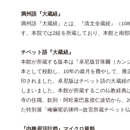
満州語『大蔵経』
満州語『大蔵経』とは、『清文全蔵経』（108
す。本院では2組を所蔵しており、本館と南
チベット語『大蔵経』
本館が所蔵する版本は『卓尼版甘珠爾（カンジ
本として校勘し、10年の歳月を費やして、雍
印されました。卓尼版はチベット語の大蔵経の
しまいました。本館が所蔵するこの仏教経典
寺の住職、欽則・阿旺索巴嘉措仁波切から、2
た特別展「唵嘛呢叭咪吽─故宮所蔵チベット
『内務府活計档』マイクロ資料