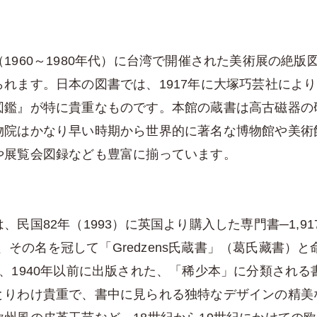
960～1980年代）に台湾で開催された美術展の絶版図録
れます。日本の図書では、1917年に大塚巧芸社により
図鑑』が特に貴重なものです。本館の蔵書は高古磁器の
物院はかなり早い時期から世界的に著名な博物館や美術
や展覧会図録なども豊富に揃っています。
82年（1993）に英国より購入した専門書─1,917種2
、その名を冠して「Gredzens氏蔵書」（葛氏藏書）と
、1940年以前に出版された、「稀少本」に分類される
とりわけ貴重で、書中に見られる独特なデザインの精美