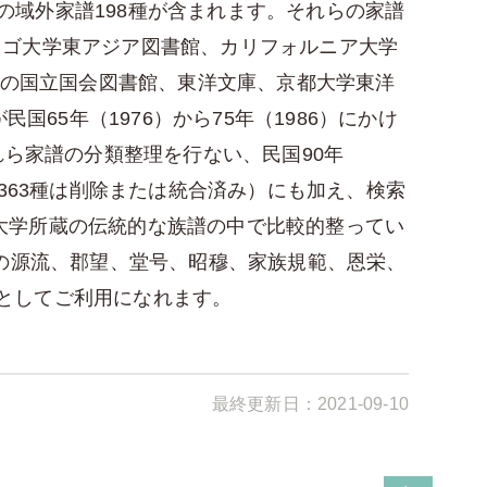
球の域外家譜198種が含まれます。それらの家譜
カゴ大学東アジア図書館、カリフォルニア大学
本の国立国会図書館、東洋文庫、京都大学東洋
65年（1976）から75年（1986）にかけ
れら家譜の分類整理を行ない、民国90年
363種は削除または統合済み）にも加え、検索
ビア大学所蔵の伝統的な族譜の中で比較的整ってい
系の源流、郡望、堂号、昭穆、家族規範、恩栄、
としてご利用になれます。
最終更新日：
2021-09-10