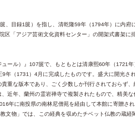
篋、目録1篋）を指し、清乾隆59年（1794年）に内
部院区「アジア芸術文化資料センター」の開架式書架に
ュール）』107篋で、もともとは清康熙60年（1721
正9年（1731）4月に完成したものです。盛大に開光
貴重な版本であり、ごく少数しか刊行されておらず、経版
は、近年、蘭州の霊岩禅寺で複製されたもので、精美な
016年に南投県の南林尼僧苑を経由して本館に寄贈さ
仏教文物」では、この経典を収めたチベット仏教の蔵経